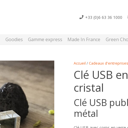
+33 (0)6 63 36 1000
e
Goodies
Gamme express
Made In France
Green Cho
Accueil
/
Cadeaux d'entreprise
Clé USB en
cristal
Clé USB publi
métal
Clé USB avec corps en verre