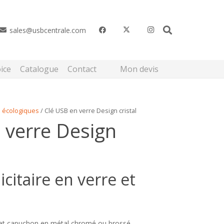
sales@usbcentrale.com
Mon devis
ice
Catalogue
Contact
s écologiques
/ Clé USB en verre Design cristal
 verre Design
citaire en verre et
 et capuchon en métal chromé ou brossé.