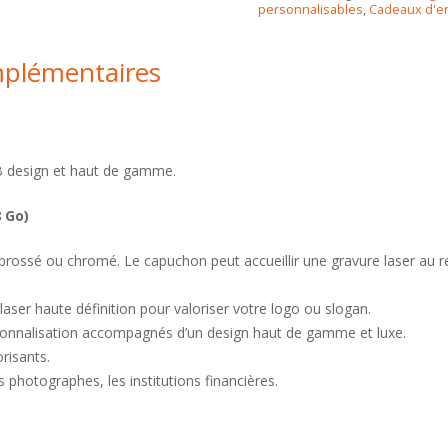
personnalisables
,
Cadeaux d'en
mplémentaires
B design et haut de gamme.
8 Go)
brossé ou chromé. Le capuchon peut accueillir une gravure laser au re
aser haute définition pour valoriser votre logo ou slogan.
sonnalisation accompagnés d’un design haut de gamme et luxe.
risants.
 photographes, les institutions financières.