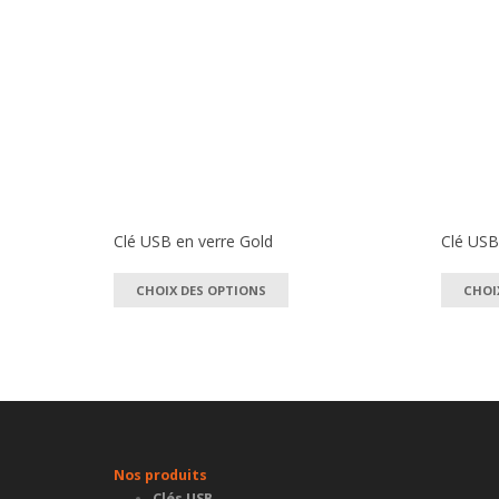
Clé USB en verre Gold
Clé USB
Ce
CHOIX DES OPTIONS
CHOI
produit
a
plusieurs
variations.
Les
options
peuvent
Nos produits
être
Clés USB