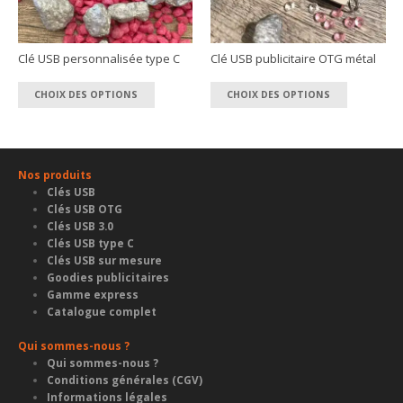
choisies
choisies
sur
sur
la
la
Clé USB personnalisée type C
Clé USB publicitaire OTG métal
page
page
Ce
Ce
du
du
CHOIX DES OPTIONS
CHOIX DES OPTIONS
produit
produit
produit
produit
a
a
plusieurs
plusieur
variations.
variation
Nos produits
Les
Les
Clés USB
options
options
Clés USB OTG
peuvent
peuvent
Clés USB 3.0
Clés USB type C
être
être
Clés USB sur mesure
choisies
choisies
Goodies publicitaires
sur
sur
Gamme express
la
la
Catalogue complet
page
page
Qui sommes-nous ?
du
du
Qui sommes-nous ?
produit
produit
Conditions générales (CGV)
Informations légales