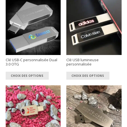
Clé USB-C personnalisée Dual
Clé USB lumineuse
3.0 OTG
personnalisée
Ce
Ce
CHOIX DES OPTIONS
CHOIX DES OPTIONS
produit
produit
a
a
plusieurs
plusieur
variations.
variation
Les
Les
options
options
peuvent
peuvent
être
être