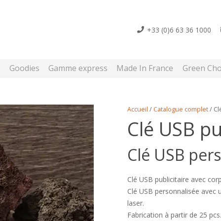
+33 (0)6 63 36 1000
e
Goodies
Gamme express
Made In France
Green Cho
Accueil
/
Catalogue complet
/ Cl
Clé USB pub
Clé USB pers
Clé USB publicitaire avec co
Clé USB personnalisée avec u
laser.
Fabrication à partir de 25 pcs