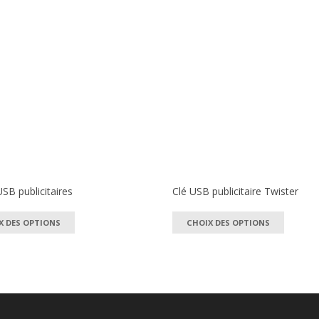
SB publicitaires
Clé USB publicitaire Twister
Ce
Ce
X DES OPTIONS
CHOIX DES OPTIONS
produit
produi
a
a
plusieurs
plusie
variations.
variat
Les
Les
options
optio