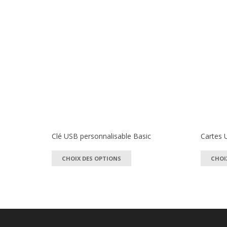
Clé USB personnalisable Basic
Cartes U
Ce
CHOIX DES OPTIONS
CHOI
produit
a
plusieurs
variations.
Les
options