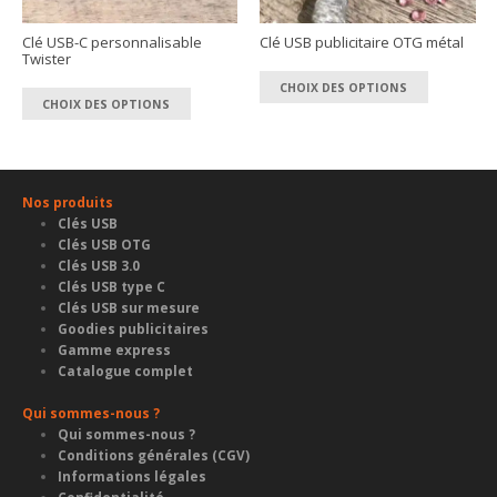
sur
la
la
Clé USB-C personnalisable
Clé USB publicitaire OTG métal
page
Twister
page
du
Ce
du
Ce
CHOIX DES OPTIONS
produit
produit
CHOIX DES OPTIONS
produit
produit
a
a
plusieur
plusieurs
variation
variations.
Les
Nos produits
Les
options
Clés USB
options
Clés USB OTG
peuvent
peuvent
Clés USB 3.0
être
Clés USB type C
être
choisies
Clés USB sur mesure
choisies
sur
Goodies publicitaires
sur
Gamme express
la
la
Catalogue complet
page
page
du
Qui sommes-nous ?
du
produit
Qui sommes-nous ?
produit
Conditions générales (CGV)
Informations légales