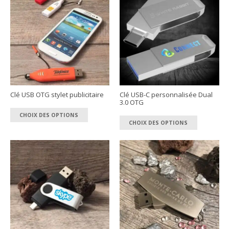
Clé USB OTG stylet publicitaire
Clé USB-C personnalisée Dual
3.0 OTG
Ce
Ce
CHOIX DES OPTIONS
produit
CHOIX DES OPTIONS
produit
a
a
plusieurs
plusieur
variations.
variation
Les
Les
options
options
peuvent
peuvent
être
être
choisies
choisies
sur