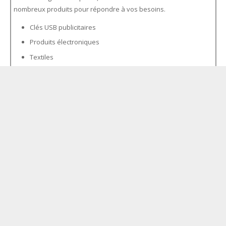
nombreux produits pour répondre à vos besoins.
Clés USB publicitaires
Produits électroniques
Textiles
Gourdes et mugs
Porte clés
Stylos
Carnets de note
Tapis de souris
Casquettes
Tabliers
Stickers
Trophées
……