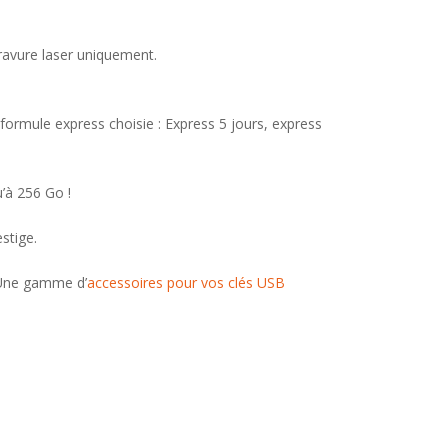
gravure laser uniquement.
ormule express choisie : Express 5 jours, express
’à 256 Go !
stige.
 Une gamme d’
accessoires pour vos clés USB