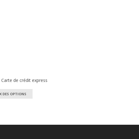
 Carte de crédit express
Ce
X DES OPTIONS
produit
a
plusieurs
variations.
Les
options