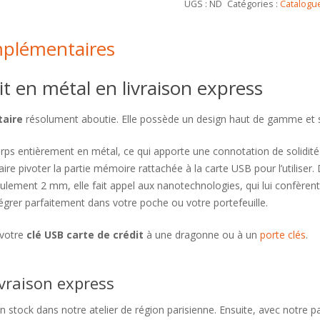
UGS :
ND
Catégories :
Catalogu
mplémentaires
t en métal en livraison express
taire
résolument aboutie. Elle possède un design haut de gamme et son
rps entièrement en métal, ce qui apporte une connotation de solidit
e faire pivoter la partie mémoire rattachée à la carte USB pour l’utilis
eulement 2 mm, elle fait appel aux nanotechnologies, qui lui confèren
tégrer parfaitement dans votre poche ou votre portefeuille.
 votre
clé USB carte de crédit
à une dragonne ou à un
porte clés
.
ivraison express
n stock dans notre atelier de région parisienne. Ensuite, avec notre