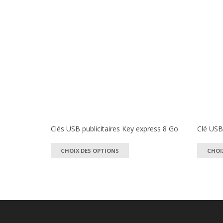
Clés USB publicitaires Key express 8 Go
Clé USB
Ce
CHOIX DES OPTIONS
CHOI
produit
a
plusieurs
variations.
Les
options