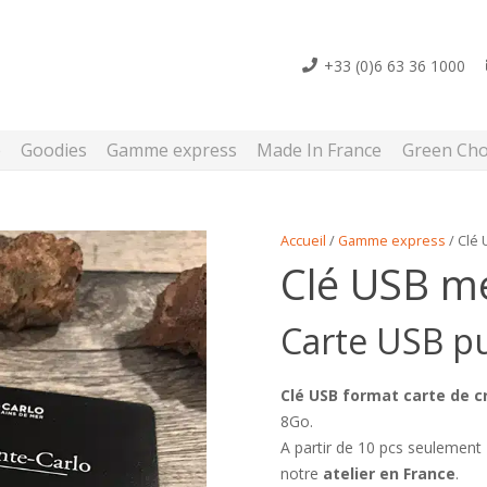
+33 (0)6 63 36 1000
e
Goodies
Gamme express
Made In France
Green Cho
Accueil
/
Gamme express
/ Clé 
Clé USB mé
Carte USB pu
Clé USB format carte de c
8Go.
A partir de 10 pcs seulement
notre
atelier en France
.